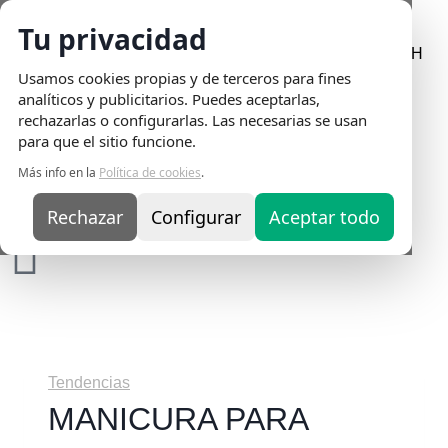
Tu privacidad
Envio Gratis
en pedidos superiores a 75€ | Entrega en 24H
Usamos cookies propias y de terceros para fines
analíticos y publicitarios. Puedes aceptarlas,
rechazarlas o configurarlas. Las necesarias se usan
para que el sitio funcione.
Más info en la
Política de cookies
.
Rechazar
Configurar
Aceptar todo
Tendencias
MANICURA PARA