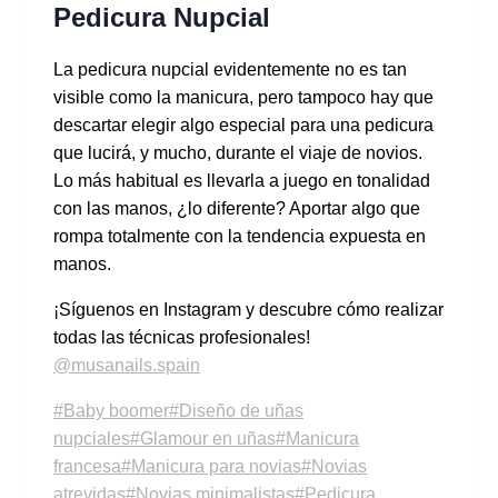
Pedicura Nupcial
La pedicura nupcial evidentemente no es tan
visible como la manicura, pero tampoco hay que
descartar elegir algo especial para una pedicura
que lucirá, y mucho, durante el viaje de novios.
Lo más habitual es llevarla a juego en tonalidad
con las manos, ¿lo diferente? Aportar algo que
rompa totalmente con la tendencia expuesta en
manos.
¡Síguenos en Instagram y descubre cómo realizar
todas las técnicas profesionales!
@musanails.spain
#
Baby boomer
#
Diseño de uñas
nupciales
#
Glamour en uñas
#
Manicura
francesa
#
Manicura para novias
#
Novias
atrevidas
#
Novias minimalistas
#
Pedicura