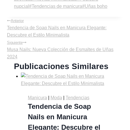
nupcial
#
Tendencias de manicura
#
Uñas boho
Anterior
Tendencia de Soap Nails en Manicura Elegante:
Descubre el Estilo Minimalista
Siguiente
Musa Nails: Nueva Colección de Esmaltes de Uñas
2024
Publicaciones Similares
Manicura
|
Moda
|
Tendencias
Tendencia de Soap
Nails en Manicura
Elegante: Descubre el