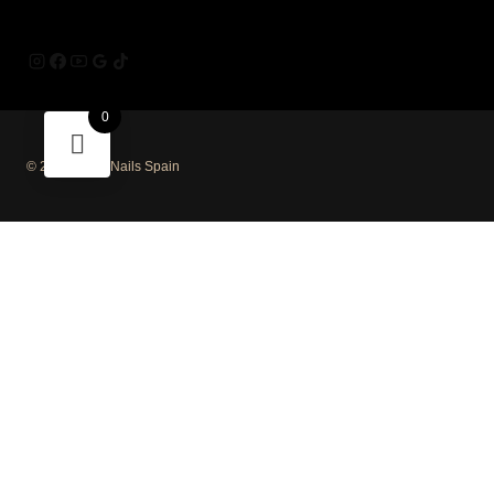
0
© 2026 Mūsa Nails Spain
Hola!, Si necesitas soporte profesional...
Escríbenos