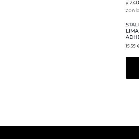
Musa Nai
Dirección
: 
46014, Vale
Teléfono
: +
E-mail
:
inf