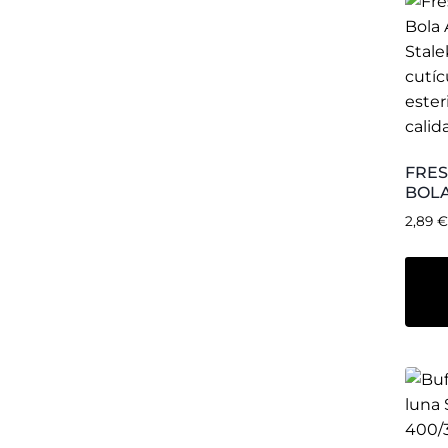
BUF
MED
STA
400/
0,54
Añ