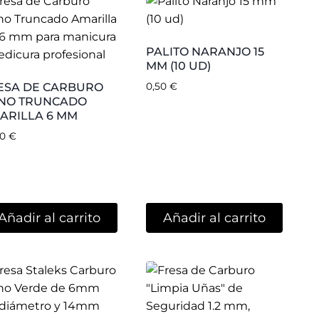
FRESA DE CARBURO
«LIMPIA UÑAS»
SEGURIDAD 1.2 MM
ESA DE CARBURO
NICO VERDE 6MM
16,25
€
80
€
Añadir al carrito
Añadir al carrito
¡Oferta!
ALEKS EXCLUSIVE
CAMBIO LIMA
HESIVA (50 UD)