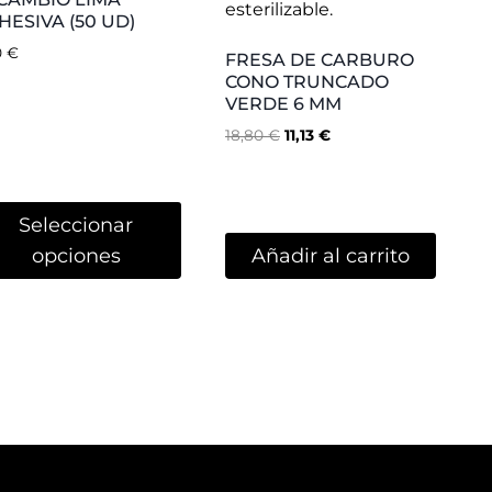
Contenido:
Blog
Nosotras
tratació
n
Contacto
es
Video tutoriales