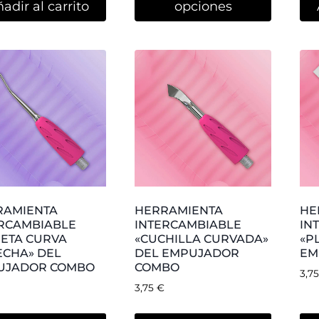
RAMIENTA
MANGO NEGRO PARA
TO
RCAMBIABLE
EMPUJADOR COMBO
PE
A DE CABRA» DEL
UNIQ 10
PE
UJADOR COMBO
UD
2,35
€
2,9
adir al carrito
Añadir al carrito