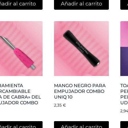
¡Oferta!
¡Oferta!
FRESA DE DIAMANTE
CILINDRO
A DE DIAMANTE
REDONDEADO AZUL
NDRO
ONDEADO ROJA
3,38
€
-
3,50
€
FR
-
3,50
€
BO
3,5
Seleccionar
Seleccionar
opciones
opciones
¡Oferta!