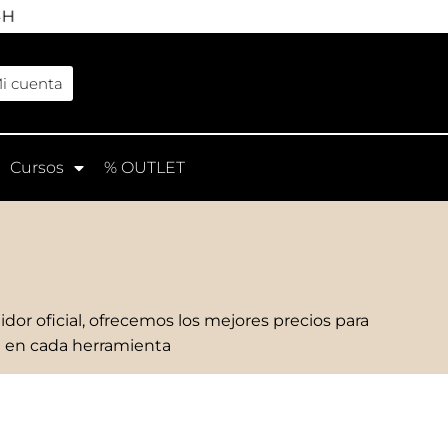
4H
i cuenta
Cursos
% OUTLET
RRAMIENTA
HERRAMIENTA
TERCAMBIABLE
INTERCAMBIABLE
IMA FINA RECTA»
«CURETA CURVA
L EMPUJADOR
IZQUIERDA» DEL
MBO
EMPUJADOR COMBO
5
€
4,25
€
Añadir al carrito
Añadir al carrito