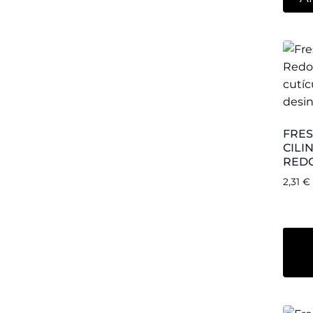
FRES
BOLA
2,89