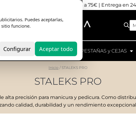
nvio Gratis
en pedidos superiores a 75€ | Entrega en 2
blicitarios. Puedes aceptarlas,
M
 sitio funcione.
Configurar
Aceptar todo
UIPOS
HERRAMIENTAS
PESTAÑAS y CEJAS
 LIMA EXPERT 41
EMPUJADOR UNIQ
HE
O 100/180 (20
COMBO PIEZAS
IN
ADES)
INTERCAMBIABLES
«L
DE
€
2,35
€
CO
4,2
Seleccionar
adir al carrito
opciones