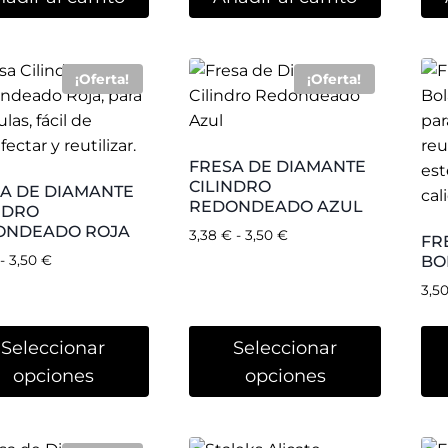
FR
CO
ALICATE CUTICULA
AM
STALEKS SMART 50
A DIAMANTE
3MM.
 AZUL STALEKS
18,
22,51
€
€
-
9,50
€
Seleccionar
opciones
Añadir al carrito
TACO BLANCO