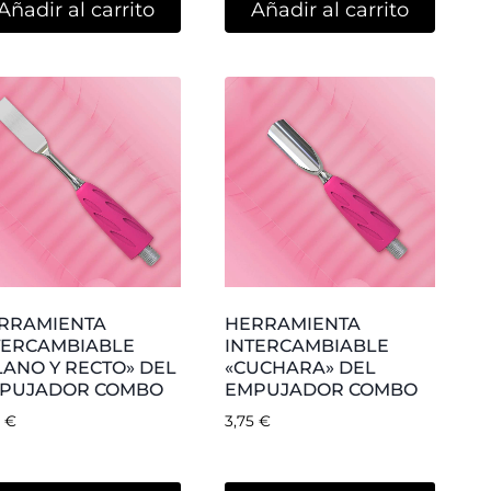
ALLITAS
FRESA DE DIAMANTE
RFORADAS SIN
GOTA ROJA
LUSA EXPERT (400
3,50
€
S.)
4
€
Seleccionar
Añadir al carrito
opciones