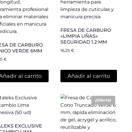
0
€
FRESA DE CARBURO
CONO TRUNCADO
VERDE 6 MM
18,80
€
11,13
€
Seleccionar
opciones
Añadir al carrito