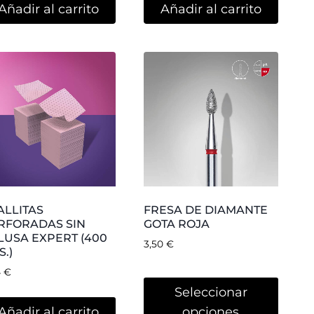
¡Oferta!
ESA DIAMANTE
FRESA DE DIAMANTE
LA ROJA STALEKS
LLAMA AZUL
0
€
-
7,20
€
3,50
€
Seleccionar
Seleccionar
opciones
opciones