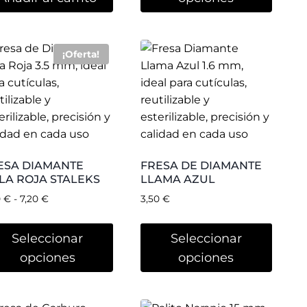
PALITO NARANJO 15
MM (10 UD)
ESA DE CARBURO
0,50
€
NO TRUNCADO
ARILLA 6 MM
80
€
Añadir al carrito
Añadir al carrito