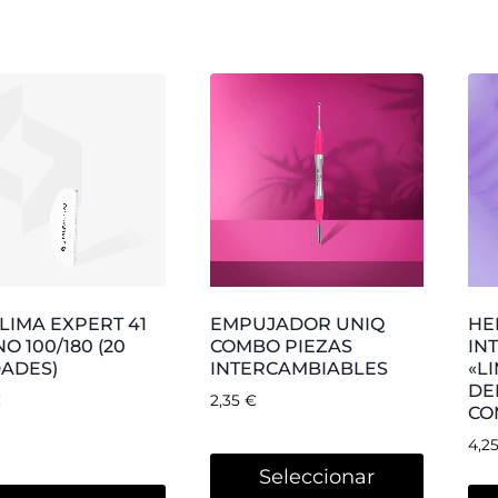
RAMIENTA
HERRAMIENTA
HE
RCAMBIABLE
INTERCAMBIABLE
IN
ETA CURVA
«CUCHILLA CURVADA»
«P
ECHA» DEL
DEL EMPUJADOR
EM
UJADOR COMBO
COMBO
3,7
€
3,75
€
adir al carrito
Añadir al carrito