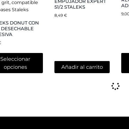
l Spain
Métodos de pago:
Plaza de la Safor, 2 bajo.
ncia, Spain
Condiciones generales de con
34 744 680 508
Política de
Privacidad
y Cooki
o@musanailspain.com
© 2026 Mūsa Nails Spain