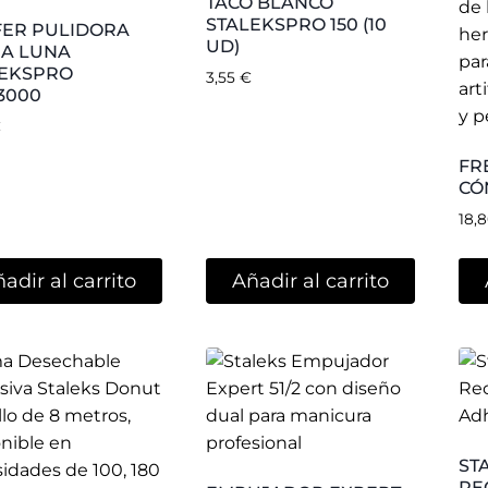
51/2 STALEKS
9,0
8,49
€
EKS DONUT CON
 DESECHABLE
ESIVA
€
Seleccionar
opciones
Añadir al carrito