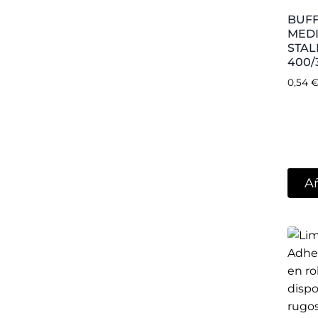
STAL
LIMA
ADH
15,55