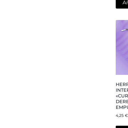
HER
INTE
«PAT
EMP
3,75
€
Añ