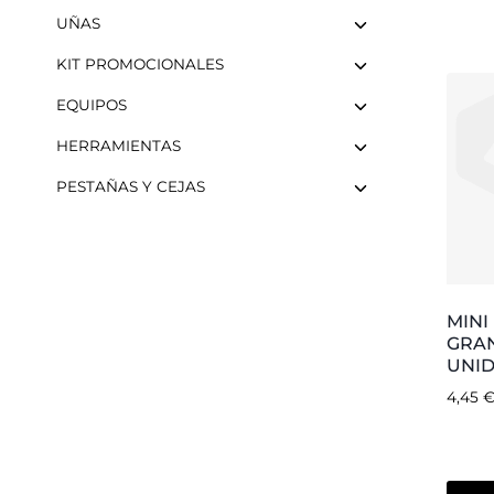
HER
INTE
«CUR
DER
EMP
4,25
Añ