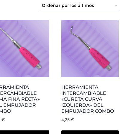
RRAMIENTA
HERRAMIENTA
TERCAMBIABLE
INTERCAMBIABLE
LANO Y RECTO» DEL
«CUCHARA» DEL
PUJADOR COMBO
EMPUJADOR COMBO
5
€
3,75
€
Añadir al carrito
Añadir al carrito