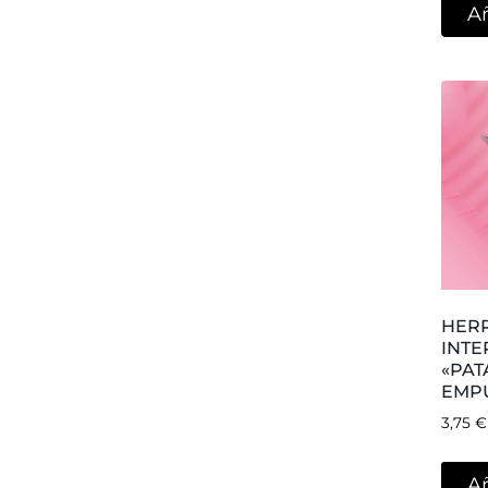
FRES
CILI
RED
2,31
€