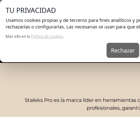
E
TU PRIVACIDAD
KIT PROMOCIONALES
Usamos cookies propias y de terceros para fines analíticos y pu
EQUIPOS
rechazarlas o configurarlas. Las necesarias se usan para que el
HERRAMIENTAS
Más info en la
Política de cookies
.
PESTAÑAS Y CEJAS
Rechazar
UÑAS
KITS
EQ
MINI
GRAN
UNID
4,45
Añ