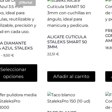
STALEKSPRO 150 (10
FER PULIDORA
UD)
IA LUNA
LEKSPRO
3,55
€
3000
€
FR
CÓ
18,
adir al carrito
Añadir al carrito
ST
RE
EMPUJADOR EXPERT
AD