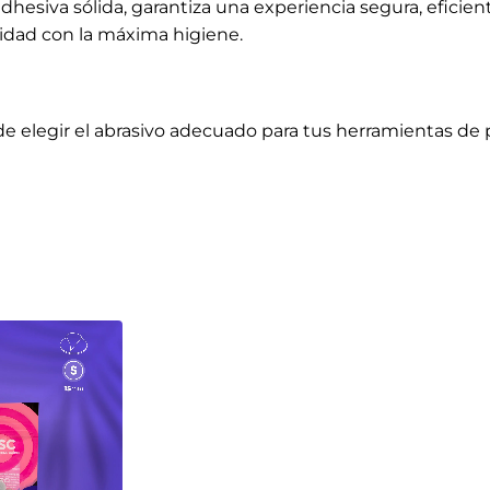
JA
.) (25 UD)
carrito