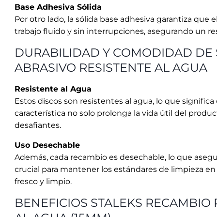
Uso Desechable
Además, cada recambio es desechable, lo que asegura 
crucial para mantener los estándares de limpieza en 
fresco y limpio.
BENEFICIOS STALEKS RECAMBIO P
AL AGUA (15MM)
Exfoliación Precisa y Segura
Gracias a su tamaño de 15 mm y grano 100, estos disc
piel suave y libre de imperfecciones en cada sesión 
Higiene Garantizada
El uso desechable de estos recambios asegura que ca
especialmente importante en entornos profesionales,
ESPECIFICACIONES TÉCNICAS
Diámetro:
15 mm