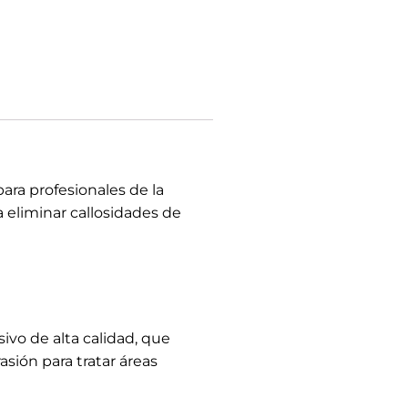
ivo de alta calidad, que
sión para tratar áreas
uso. Esto permite un
 (50 UD.) –
te por su durabilidad. Esta
a incluso en condiciones