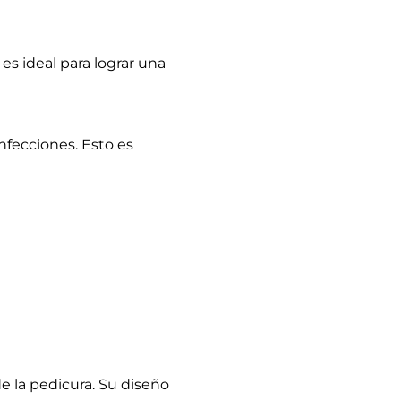
e la pedicura. Su diseño
te y profesional en cada
edicura, visita
este