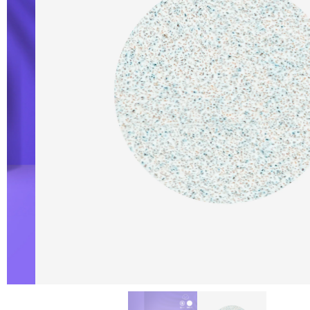
Descripción
Información adicional
Valoraci
DESCRIPCIÓN
Staleks Recambio Pododisc S 15mm (50 ud.) – Abr
pedicura. Estos discos desechables están diseñados p
manera eficiente y cómoda.