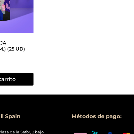
l Spain
Métodos de pago:
Plaza de la Safor, 2 bajo.
ncia, Spain
Condiciones generales de con
34 744 680 508
Política de
Privacidad
y Cooki
o@musanailspain.com