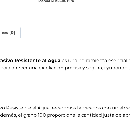
o Resistente al Agua, recambios fabricados con un abras
emás, el grano 100 proporciona la cantidad justa de abra
e el disco permanezca firmemente en su lugar durante el 
esultado más uniforme y profesional.
TALEKS RECAMBIO PODODISC S 15MM
ica que puedes usarlos en entornos húmedos sin preocupar
ducto, sino que también asegura que mantendrá su eficaci