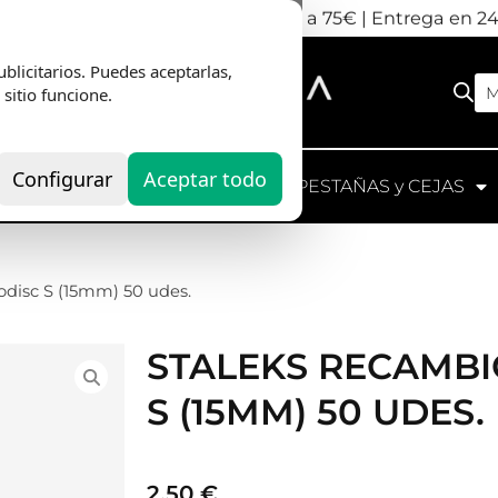
nvio Gratis
en pedidos superiores a 75€ | Entrega en 2
STALEKS RECAMB
blicitarios. Puedes aceptarlas,
M
S (15MM) 50 UDES.
 sitio funcione.
Configurar
Aceptar todo
2,50
€
UIPOS
HERRAMIENTAS
PESTAÑAS y CEJAS
Staleks Recambio Pododisc S 15mm (50 u
agua para pedicuras precisas.
PDSet-15
Grano
80
100
180
240