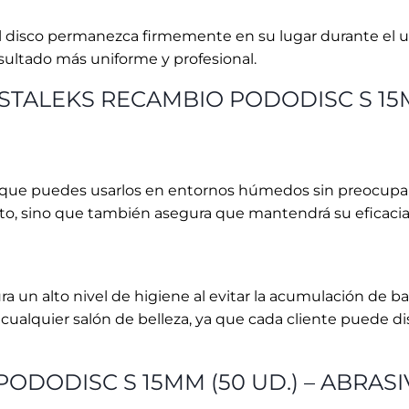
un alto nivel de higiene al evitar la acumulación de bac
cualquier salón de belleza, ya que cada cliente puede di
ODODISC S 15MM (50 UD.) – ABRAS
os permiten una exfoliación controlada y eficiente. Esto 
de pedicura.
da tratamiento sea higiénico, reduciendo el riesgo de i
 donde la seguridad del cliente es una prioridad.