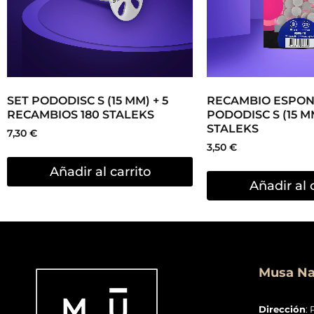
Musa Nai
Dirección
: 
46014, Vale
Teléfono
: +
E-mail
:
inf