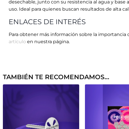
SET PODODISC S (15 MM) + 5
RECAMBIO ESPON
RECAMBIOS 180 STALEKS
PODODISC S (15 MM
STALEKS
7,30
€
3,50
€
Añadir al carrito
Añadir al 