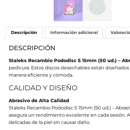
CALIDAD Y DISEÑO
Abrasivo de Alta Calidad
Staleks Recambio Pododisc S 15mm (50 ud.) – Abrasiv
asegura un rendimiento excelente en cada sesión. Ad
delicadas de la piel sin causar daño.
Base Adhesiva Sólida
Por otro lado, la sólida base adhesiva garantiza qu
trabajo fluido y sin interrupciones, asegurando un r
DURABILIDAD Y COMODIDAD DE S
ABRASIVO RESISTENTE AL AGUA
Resistente al Agua
Estos discos son resistentes al agua, lo que signif
característica no solo prolonga la vida útil del pro
desafiantes.