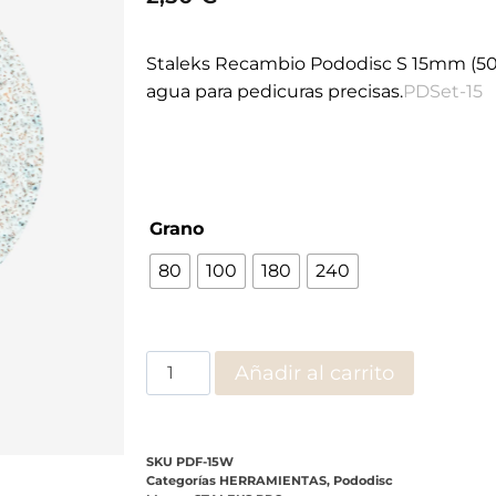
Añadir al carrito
SKU
PDF-15W
Categorías
HERRAMIENTAS
,
Pododisc
Marca:
STALEKS PRO
ones (0)
asivo Resistente al Agua
es una herramienta esencial p
ara ofrecer una exfoliación precisa y segura, ayudando a