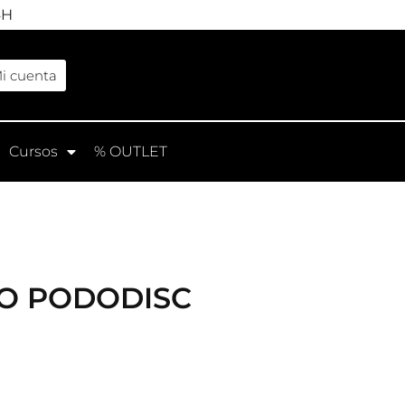
4H
IO PODODISC
i cuenta
Cursos
% OUTLET
d.) – Abrasivo resistente al