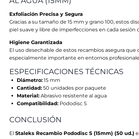
Cantidad:
50 unidades por paquete
Material:
Abrasivo resistente al agua
Compatibilidad:
Pododisc S
CONCLUSIÓN
El
Staleks Recambio Pododisc S (15mm) (50 ud.)
e
desechable, junto con su resistencia al agua y base a
uso. Ideal para quienes buscan resultados de alta ca
ENLACES DE INTERÉS
Para obtener más información sobre la importancia d
artículo
en nuestra página.
TAMBIÉN TE RECOMENDAMOS…