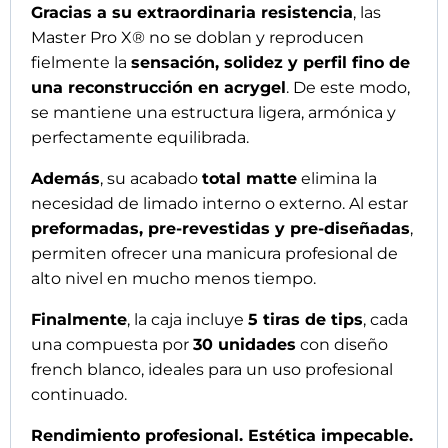
Tiempo reducido a la mitad.
ESPECIFICACIONES TÉCNICAS
Acrylic gel premium de alta calidad y alta
transparencia
Tecnología exclusiva
Musa UVLite Core®
Polimerización profunda, uniforme e
impecable
Estructura profesional
Tri-Layer
Diseño: French con luneta blanca
Forma: Almendra Media
Acabado soft-touch matte
No requiere limado interno ni externo
Contenido: 5 tiras x 30 tips (150 tips)
Igualmente
, durante el uso profesional de las
Master Pro X® Acrylic Gel Tips
, se recomienda
informar a las clientas de que, en caso de