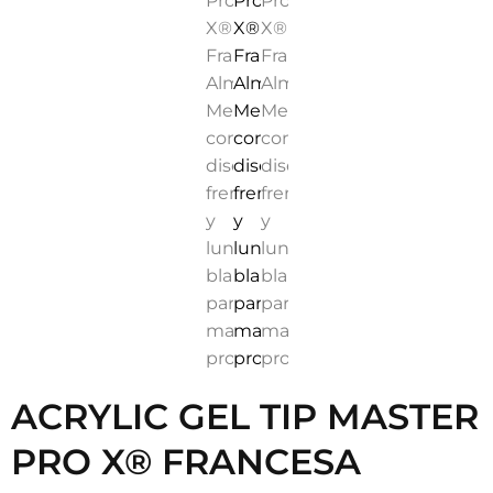
BLANCA – ALMENDRA
MEDIA
29,10
€
Tips profesionales de
acrylic gel
con diseño
francesa
blanca
y forma
Almendra Media
. Resistentes, sin
limado y con aplicación ultra-rápida para manicura
profesional.
Añadir al carrito
SKU
FRENCH-MA
Categorías
Acrylic Tips
,
Gel Acrílico para Uñas