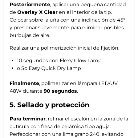
limar el diseño french.
Desengrasar con
Nail Cleaner Simply Musa
.
Aplicar
Nail Prep
únicamente en la zona de la
cutícula. Aplicar una capa fina de
Base Gel
Simply Musa
y polimerizar
90 segundos
.
Aplicar
Top Protect sin capa de dispersión
y
polimerizar
60 segundos
. Como último paso,
hidratar las cutículas con
Silky Essence Simply
Musa
.