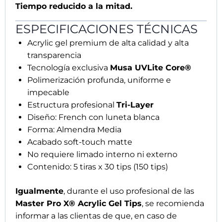
exposición frecuente a alcohol isopropílico o
detergentes corrosivos, es aconsejable el uso de
guantes protectores.
MODO DE EMPLEO – ACRYLIC
GEL TIPS
1. Preparación de la uña
Primero
, opacar suavemente la lámina ungueal
con una lima grano 240. A continuación, realizar
la manicura retirando cuidadosamente las
cutículas. Posteriormente, acortar la uña natural
dejando 1–2 mm y redondear los laterales.
Después
, desengrasar con
Nail Cleaner Simply
Musa
. Aplicar
Nail Prep Musa
o
Nail Prep
Simply Musa
. Seguidamente, aplicar
Ultra
Bond Musa
o
Easy Bond Simply Musa
y dejar
secar al aire. En casos de hiperhidrosis, utilizar