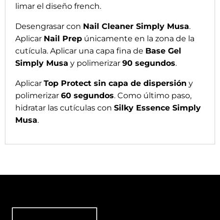
Musa Nail Spain
Dirección
: Plaza de la Safor, 2 bajo.
46014, Valencia, Spain
Teléfono
: +34 744 680 508
E-mail
:
info@musanailspain.com
Métodos de pago: