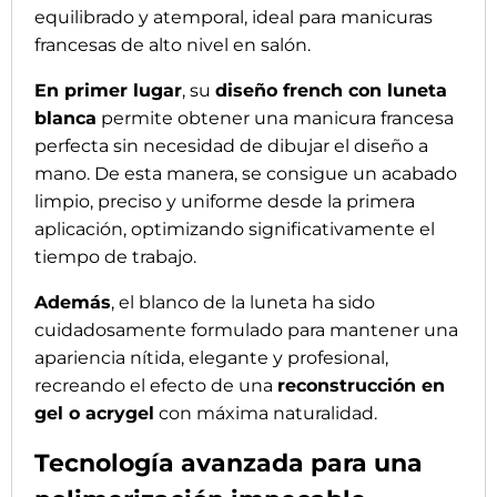
Asimismo
, estas tips están fabricadas en
acrylic
gel premium de alta transparencia
, formulado
para optimizar el paso de los rayos UV. Como
resultado, se obtiene una
polimerización
profunda, uniforme e impecable
, incluso en
servicios de alta exigencia.
Igualmente
, la exclusiva
tecnología Musa
UVLite Core®
eleva cada aplicación a un
estándar profesional superior, garantizando
constancia, seguridad y rendimiento incluso en
salones con alta rotación.
Estructura Tri-Layer para máximo
control y resistencia
Por otro lado
, cada tip se desarrolla mediante