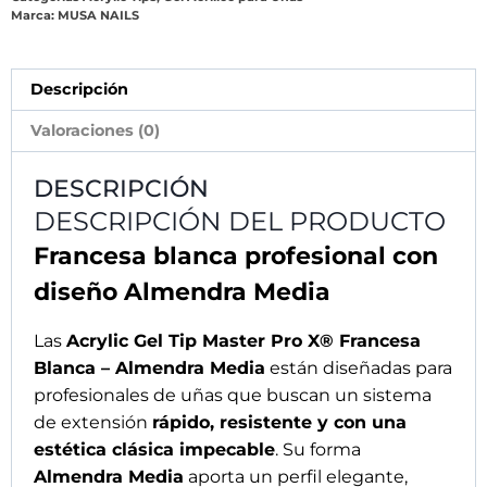
equilibrado y atemporal, ideal para manicuras
francesas de alto nivel en salón.
En primer lugar
, su
diseño french con luneta
blanca
permite obtener una manicura francesa
perfecta sin necesidad de dibujar el diseño a
mano. De esta manera, se consigue un acabado
limpio, preciso y uniforme desde la primera
aplicación, optimizando significativamente el
tiempo de trabajo.
Además
, el blanco de la luneta ha sido
cuidadosamente formulado para mantener una
apariencia nítida, elegante y profesional,
recreando el efecto de una
reconstrucción en
gel o acrygel
con máxima naturalidad.
Tecnología avanzada para una
polimerización impecable