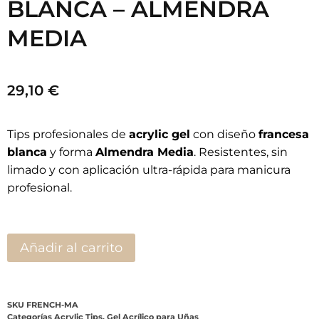
Marca:
MUSA NAILS
Descripción
Valoraciones (0)
DESCRIPCIÓN
DESCRIPCIÓN DEL PRODUCTO
Francesa blanca profesional con
diseño Almendra Media
Las
Acrylic Gel Tip Master Pro X® Francesa
Blanca – Almendra Media
están diseñadas para
profesionales de uñas que buscan un sistema
de extensión
rápido, resistente y con una
estética clásica impecable
. Su forma
Almendra Media
aporta un perfil elegante,