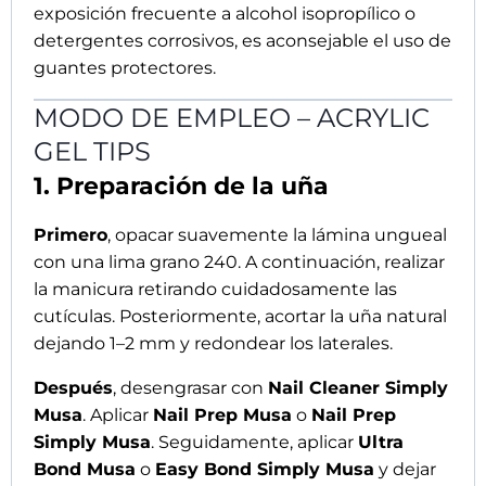
Primer Ácido
.
2. Aplicación de la Base Gel
A continuación
, aplicar una capa fina de
Overlay X Clear
y polimerizar en lámpara
LED/UV 48W durante
60 segundos
.
3. Preparación de las tips
Seguidamente
, seleccionar la medida correcta
para cada uña, comprobando que cubra
completamente los laterales sin generar
tensión.
4. Aplicación de las Acrylic Gel
Tips