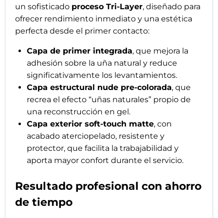
Gracias a su extraordinaria resistencia
, las
Master Pro X® no se doblan y reproducen
fielmente la
sensación, solidez y perfil fino de
una reconstrucción en acrygel
. De este modo,
se mantiene una estructura ligera, armónica y
perfectamente equilibrada.
Además
, su acabado
total matte
elimina la
necesidad de limado interno o externo. Al estar
preformadas, pre-revestidas y pre-diseñadas
,
permiten ofrecer una manicura profesional de
alto nivel en mucho menos tiempo.
Finalmente
, la caja incluye
5 tiras de tips
, cada
una compuesta por
30 unidades
con diseño
french blanco, ideales para un uso profesional
continuado.
Rendimiento profesional. Estética impecable.