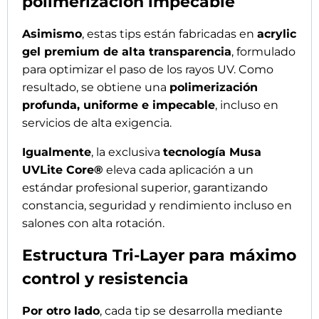
un sofisticado
proceso Tri-Layer
, diseñado para
ofrecer rendimiento inmediato y una estética
perfecta desde el primer contacto:
Capa de primer integrada
, que mejora la
adhesión sobre la uña natural y reduce
significativamente los levantamientos.
Capa estructural nude pre-colorada
, que
recrea el efecto “uñas naturales” propio de
una reconstrucción en gel.
Capa exterior soft-touch matte
, con
acabado aterciopelado, resistente y
protector, que facilita la trabajabilidad y
aporta mayor confort durante el servicio.
Resultado profesional con ahorro
de tiempo