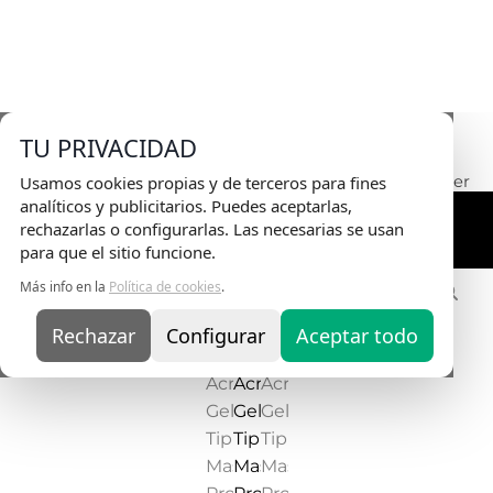
Envio Gratis
en pedidos superiores a 75€ |
TU PRIVACIDAD
Entrega en 24H
Usamos cookies propias y de terceros para fines
analíticos y publicitarios. Puedes aceptarlas,
rechazarlas o configurarlas. Las necesarias se usan
para que el sitio funcione.
Más info en la
Política de cookies
.
Rechazar
Configurar
Aceptar todo
ACRYLIC GEL TIP MASTER
PRO X® FRANCESA