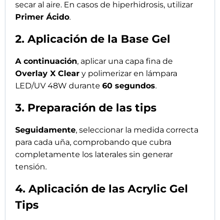
Posteriormente
, aplicar una pequeña cantidad
de
Overlay X Clear
en el interior de la tip.
Colocar sobre la uña con una inclinación de 45°
y presionar suavemente para eliminar posibles
burbujas de aire.
Realizar una polimerización inicial de fijación:
10 segundos con Flexy Glow Lamp
o So Easy Quick Dry Lamp
Finalmente
, polimerizar en lámpara LED/UV
48W durante
90 segundos
.
5. Sellado y protección
Para terminar
, refinar el escalón en la zona de la
cutícula con fresa de cerámica tipo aguja.
Perfeccionar con una lima grano 240, evitando