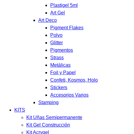
Plastigel 5ml
Art Gel
Art Deco
Pigment Flakes
Polvo
Glitter
Pigmentos
Strass
Metálicas
Foil y Papel
Confeti, Kosmos, Holo
Stickers
Accesorios Varios
Stamping
KITS
Kit Uñas Semipermanente
Kit Gel Construcción
Kit Acrygel