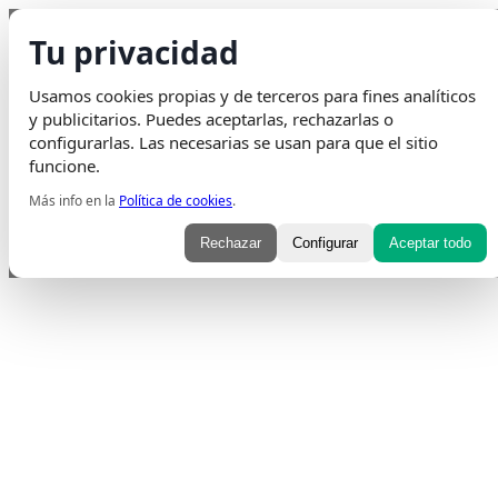
Saltar al contenido
Tu privacidad
Envio Gratis
en pedidos superiores a 75€ | Entrega en 24H
Usamos cookies propias y de terceros para fines analíticos
Whatsapp
Envelope
Instagram
Tiktok
y publicitarios. Puedes aceptarlas, rechazarlas o
configurarlas. Las necesarias se usan para que el sitio
funcione.
Más info en la
Política de cookies
.
Rechazar
Configurar
Aceptar todo