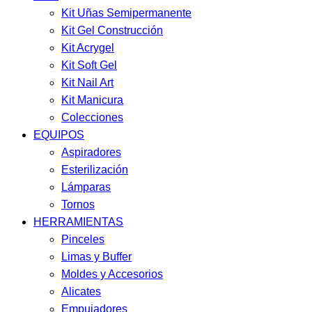
Kit Uñas Semipermanente
Kit Gel Construcción
Kit Acrygel
Kit Soft Gel
Kit Nail Art
Kit Manicura
Colecciones
EQUIPOS
Aspiradores
Esterilización
Lámparas
Tornos
HERRAMIENTAS
Pinceles
Limas y Buffer
Moldes y Accesorios
Alicates
Empujadores