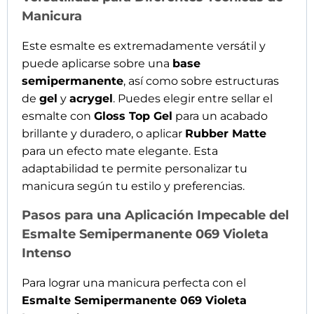
Manicura
Este esmalte es extremadamente versátil y
puede aplicarse sobre una
base
semipermanente
, así como sobre estructuras
de
gel
y
acrygel
. Puedes elegir entre sellar el
esmalte con
Gloss Top Gel
para un acabado
brillante y duradero, o aplicar
Rubber Matte
para un efecto mate elegante. Esta
Apúntate a nuestra
NEWSLETTER
adaptabilidad te permite personalizar tu
manicura según tu estilo y preferencias.
y recibirás un 10% de
Pasos para una Aplicación Impecable del
descuento
Esmalte Semipermanente 069 Violeta
Intenso
Para lograr una manicura perfecta con el
Esmalte Semipermanente 069 Violeta
Acepto el tratamiento de mis datos. SIMAU SL