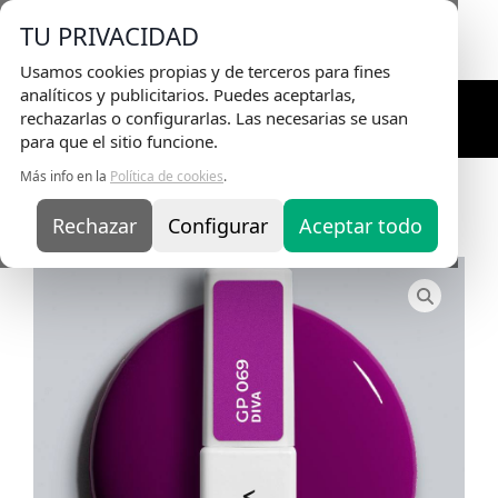
Envio Gratis
en pedidos superiores a 75€ |
TU PRIVACIDAD
Entrega en 24H
Usamos cookies propias y de terceros para fines
analíticos y publicitarios. Puedes aceptarlas,
rechazarlas o configurarlas. Las necesarias se usan
para que el sitio funcione.
Más info en la
Política de cookies
.
Inicio
/
Esmaltes Semipermanentes Profesionales
/
Colores Semipermanente
/ Esmalte
Semipermanente 069 Diva – Violeta Intenso
Rechazar
Configurar
Aceptar todo