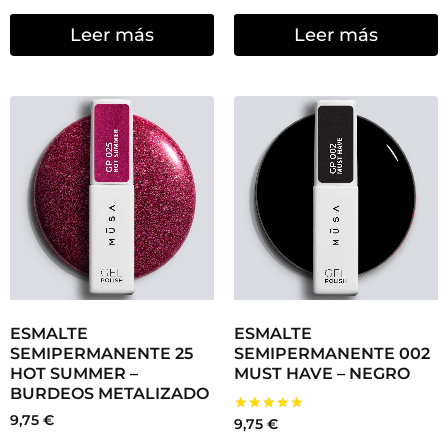
Leer más
Leer más
ESMALTE
ESMALTE
SEMIPERMANENTE 25
SEMIPERMANENTE 002
HOT SUMMER –
MUST HAVE – NEGRO
BURDEOS METALIZADO
9,75
€
Valorado
9,75
€
con