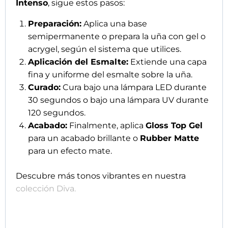
Intenso
, sigue estos pasos:
tratará tus datos con la finalidad de mantenerte
informada acerca de noticias, promociones y
Preparación:
Aplica una base
novedades sobre musanailspain.com. Más
semipermanente o prepara la uña con gel o
información en nuestra
Política de privacidad *
acrygel, según el sistema que utilices.
Aplicación del Esmalte:
Extiende una capa
fina y uniforme del esmalte sobre la uña.
Curado:
Cura bajo una lámpara LED durante
Enviar
30 segundos o bajo una lámpara UV durante
120 segundos.
Acabado:
Finalmente, aplica
Gloss Top Gel
para un acabado brillante o
Rubber Matte
para un efecto mate.
Descubre más tonos vibrantes en nuestra
colección Diva.