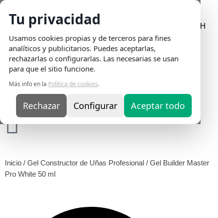
Tu privacidad
Envio Gratis
en pedidos superiores a 75€ | Entrega en 24H
Usamos cookies propias y de terceros para fines
analíticos y publicitarios. Puedes aceptarlas,
rechazarlas o configurarlas. Las necesarias se usan
para que el sitio funcione.
Más info en la
Política de cookies
.
Rechazar
Configurar
Aceptar todo
Inicio
/
Gel Constructor de Uñas Profesional
/ Gel Builder Master
Pro White 50 ml