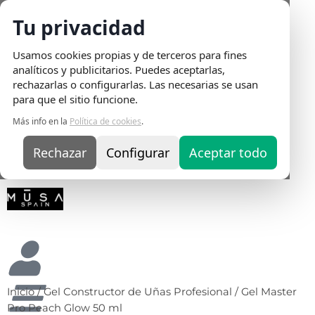
Tu privacidad
Envio
Usamos cookies propias y de terceros para fines
Gratis
en
analíticos y publicitarios. Puedes aceptarlas,
pedidos
rechazarlas o configurarlas. Las necesarias se usan
superiores
para que el sitio funcione.
a 75€ |
Más info en la
Política de cookies
.
Entrega
en 24H
Rechazar
Configurar
Aceptar todo
Inicio
/
Gel Constructor de Uñas Profesional
/ Gel Master
Pro Peach Glow 50 ml