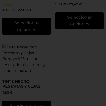
11,92
€
-
97,47
€
Valorado
49,55
€
-
228,63
€
con
5.00
Seleccionar
de 5
Seleccionar
opciones
opciones
TINTE NEGRO
PESTAÑAS Y CEJAS 1
7,93
€
Añadir al carrito