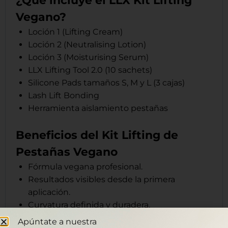
¿Qué incluye el LLX Kit Lifting
Vegano?
Loción 1 (Lifting Cream)
Loción 2 (Neutralising Lotion)
Loción 3 (Moisturising Serum)
LLX Lifting Tool 2.0 (10 sachets)
Silicone Pads tamaños S, M y L (3 cajas)
Lash Lift Bonding
Herramienta aislamiento pestañas
Beneficios del Kit Lifting de
Pestañas Vegano
Fórmula vegana profesional.
Resultados visibles desde la primera
aplicación.
Curvatura definida y duradera.
Sistema completo listo para trabajar.
Apúntate a nuestra