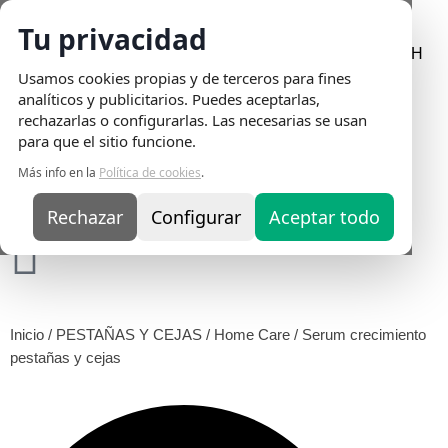
Tu privacidad
Envio Gratis
en pedidos superiores a 75€ | Entrega en 24H
Usamos cookies propias y de terceros para fines
analíticos y publicitarios. Puedes aceptarlas,
rechazarlas o configurarlas. Las necesarias se usan
para que el sitio funcione.
Más info en la
Política de cookies
.
Rechazar
Configurar
Aceptar todo
Inicio
/
PESTAÑAS Y CEJAS
/
Home Care
/ Serum crecimiento
pestañas y cejas