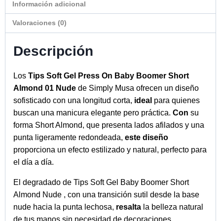
cónico con punta redondeada.
Color
: Baby Boomer – degradado nude a lechoso
para un look natural.
Material
: Soft Gel flexible y duradero para una
aplicación cómoda y resistente.
Grosor
:
Borde posterior ultrafino (0,3 mm): integración
natural con la uña.
Borde anterior reforzado (0,7 mm): mayor
resistencia a roturas.
Acabado
: Superficie full cover con efecto
sombreado, sin necesidad de esmalte.
Compatibilidad
: Perfectas para aplicar con
X-Tend