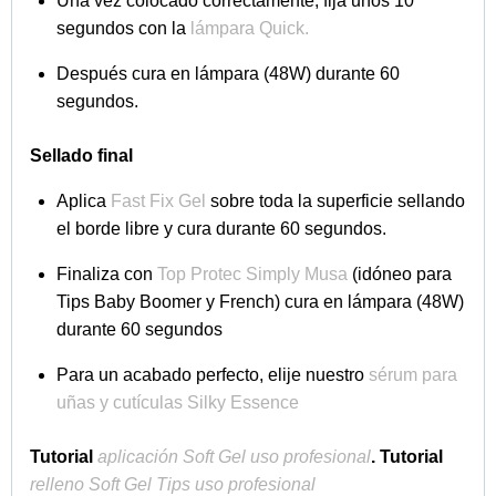
Larga duración
: Fijación segura hasta 3 semanas.
Comodidad y resistencia
: Soft Gel flexible con
bordes reforzados.
Aspecto natural
: Se adaptan a la uña sin ser
demasiado gruesas.
Consejos para mayor duración:
Evita mojar las uñas en las primeras 24 horas.
Usa adhesivos de calidad como
X-Tend Tip Gel
Simply Musa
.
Para retirar, utiliza un removedor de gel sin dañar la
uña natural.
Con estos tips, conseguirás una manicura impecable y
sofisticada desde casa,
sin la necesidad de
acudir a
un salón. ¡Descubre la elegancia y naturalidad de
Simply Musa!