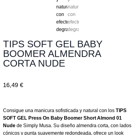
Añadir al carrito
SKU
BSA01
Categorías
Tips Press On
,
Tips Soft Gel Baby Boomer
Etiquetas
simply
,
tips press on
Marca:
SIMPLY
Descripción
Información adicional
Valoraciones (0)
Descripción
Los
Tips Soft Gel Press On Baby Boomer Short
Almond 01 Nude
de Simply Musa ofrecen un diseño