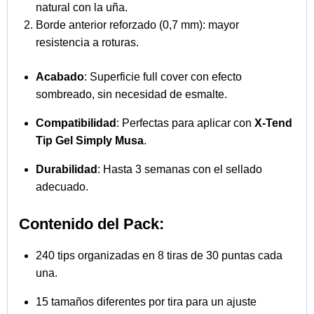
Lima y retira el brillo con una lima suave. Te
recomendamos
Lima Doble Cara 180/240
por la
parte de 240
Utiliza una
toallita
impregnada en
One Solution
para eliminar cualquier residuo
Aplica
Nail Prep
para limpiar y deshidratar la
superficie.
Utiliza
Ultra Bond
y deja secar unos segundos al
aire.
Aplicación del gel base
Aplica una capa fina de
Fast Fix Gel
y cura durante
60 segundos en l
ámpara profesional de 48w.
Limpia nuevamente con
One Solution
y aplica
Essential Liquid.
Espera 30 segundos hasta que se