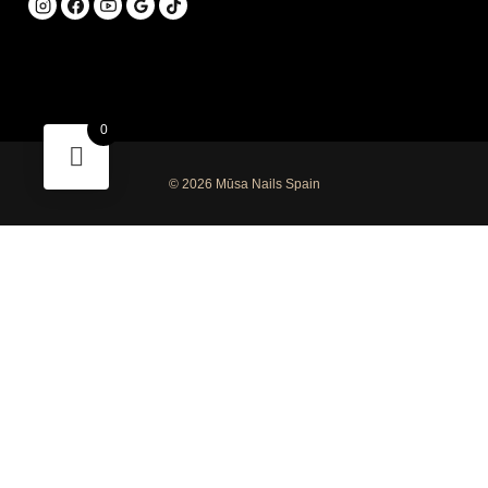
Acepto el tratamiento de mis datos. SIMAU SL tratará tus datos con la finalidad de mantenerte
informada acerca de noticias, promociones y novedades sobre musanailspain.com. Más
0
información en nuestra
Política de privacidad *
Enviar