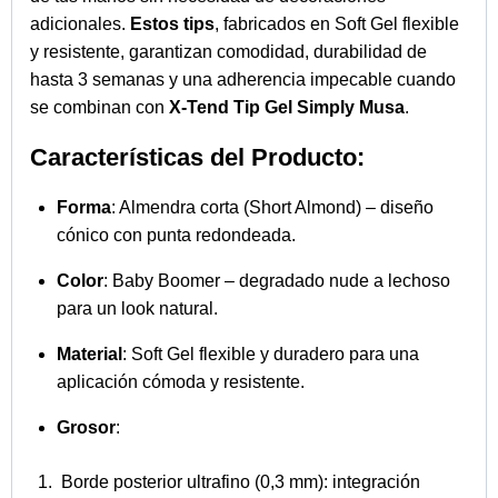
Tip Gel Simply Musa
.
Durabilidad
: Hasta 3 semanas con el sellado
adecuado.
Contenido del Pack:
240 tips organizadas en 8 tiras de 30 puntas cada
una.
15 tamaños diferentes por tira para un ajuste
perfecto.
Hasta 8 manicuras completas con una sola caja.
Instrucciones de uso de Tips Soft Gel
Baby Boomer Coffin 02 Pink
Preparación de la uña natural