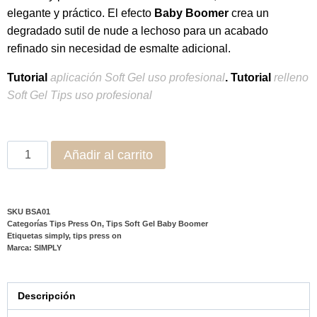
sofisticado con una longitud corta,
ideal
para quienes
buscan una manicura elegante pero práctica.
Con
su
forma Short Almond, que presenta lados afilados y una
punta ligeramente redondeada,
este diseño
proporciona un efecto estilizado y natural, perfecto para
el día a día.
El degradado de Tips Soft Gel Baby Boomer Short
Almond Nude , con una transición sutil desde la base
nude hacia la punta lechosa,
resalta
la belleza natural
de tus manos sin necesidad de decoraciones
adicionales.
Estos tips
, fabricados en Soft Gel flexible
y resistente, garantizan comodidad, durabilidad de
hasta 3 semanas y una adherencia impecable cuando
se combinan con
X-Tend Tip Gel Simply Musa
.
Características del Producto:
Forma
: Almendra corta (Short Almond) – diseño