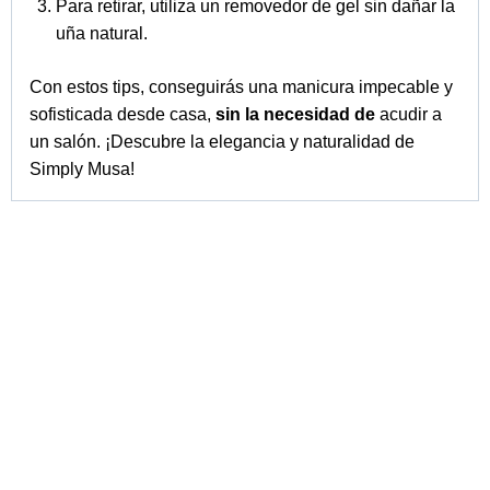
Musa Nail Spain
Dirección
: Plaza de la Safor, 2 bajo.
46014, Valencia, Spain
Teléfono
: +34 744 680 508
E-mail
:
info@musanailspain.com
Métodos de pago:
Condiciones generales de contratació
n
Política de
Privacidad
y Cookies