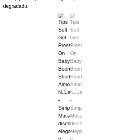
CORTA NUDE
16,49
€
Consigue una manicura sofisticada y natural con los
TIPS
SOFT GEL Press On Baby Boomer Short Almond 01
Nude
de Simply Musa. Su diseño almendra corta, con lados
cónicos y punta suavemente redondeada, ofrece un look
elegante y práctico. El efecto
Baby Boomer
crea un
degradado sutil de nude a lechoso para un acabado
refinado sin necesidad de esmalte adicional.
Tutorial
aplicación Soft Gel uso profesional
. Tutorial
relleno
Soft Gel Tips uso profesional