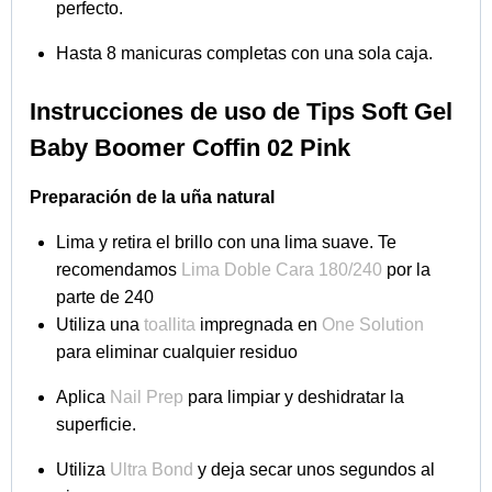
evapore.
Colocación del tip
Elige el tamaño correcto para cada uña.
Aplica
Fast Fix Gel
directamente dentro del tip.
Coloca el tip en un ángulo de 45°y presiona
suavemente.
Una vez colocado correctamente, fija unos 10
segundos con la
lámpara Quick.
Después cura en lámpara (48W) durante 60
segundos.
Sellado final
Aplica
Fast Fix Gel
sobre toda la superficie sellando