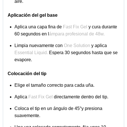
el borde libre y cura durante 60 segundos.
Finaliza con
Top Protec Simply Musa
(idóneo para
Tips Baby Boomer y French)
cura en lámpara (48W)
durante 60 segundos
Para un acabado perfecto, elije nuestro
sérum para
uñas y cutículas Silky Essence
Tutorial
aplicación Soft Gel uso profesional
. Tutorial
relleno Soft Gel Tips uso profesional
Beneficios de las Tips Baby Boomer
Press-On:
Fácil aplicación
: Perfectas para principiantes y
profesionales.
Efecto profesional
: Degradado suave y elegante
sin necesidad de decoración adicional.