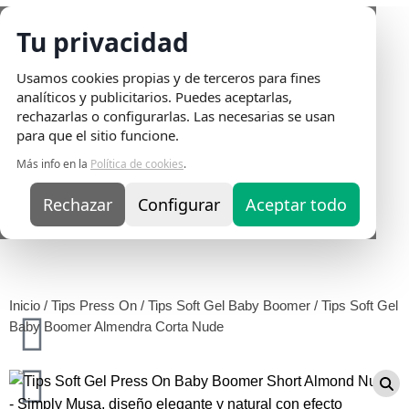
Tu privacidad
Envio
Usamos cookies propias y de terceros para fines
Gratis
en
analíticos y publicitarios. Puedes aceptarlas,
pedidos
rechazarlas o configurarlas. Las necesarias se usan
superiores
para que el sitio funcione.
a 75€ |
Más info en la
Política de cookies
.
Entrega en
24H
Rechazar
Configurar
Aceptar todo
TIPS SOFT GEL BABY
BOOMER ALMENDRA