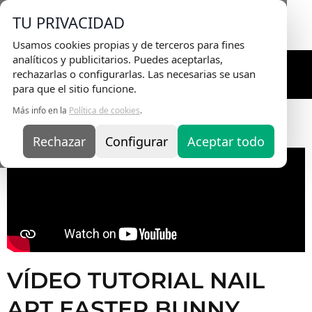
Envio Gratis
en pedidos superiores a 75€ |
TU PRIVACIDAD
Entrega en 24H
Usamos cookies propias y de terceros para fines
analíticos y publicitarios. Puedes aceptarlas,
rechazarlas o configurarlas. Las necesarias se usan
para que el sitio funcione.
Más info en la
Política de cookies
.
Inicio
/
Tutoriales
/ Vídeo Tutorial Nail Art Easter Bunny
Rechazar
Configurar
Aceptar todo
VÍDEO TUTORIAL NAIL
ART EASTER BUNNY